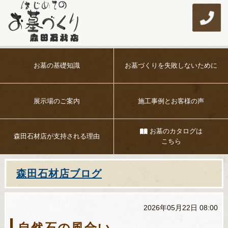
お墓の基礎知識
お墓づくりを
失敗しないために
展示場のご案内
施工事例とお客様の声
お墓のカタログは
森田石材店が
支持される理由
こちら
森田石材店ブログ
2026年05月22日 08:00
自然石の風合い