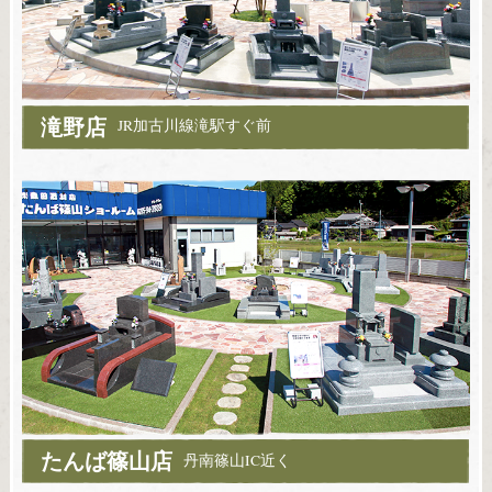
滝野店
JR加古川線滝駅すぐ前
たんば篠山店
丹南篠山IC近く