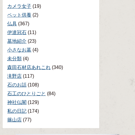
カメラ女子
(19)
ペット供養
(2)
仏具
(367)
伊達冠石
(11)
墓地紹介
(23)
小さなお墓
(4)
未分類
(4)
森田石材店あれこれ
(340)
滝野店
(117)
石のお話
(108)
石工のひとりごと
(84)
神社仏閣
(129)
私の日記
(174)
篠山店
(77)