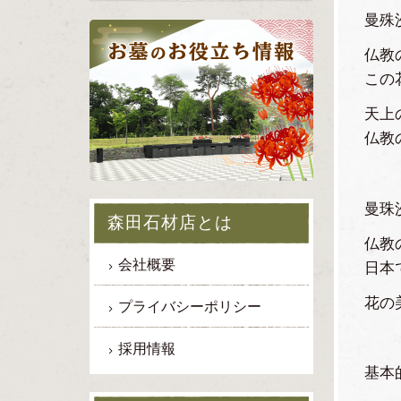
曼殊
仏教
この
天上
仏教
曼珠
森田石材店とは
仏教
会社概要
日本
花の
プライバシーポリシー
採用情報
基本