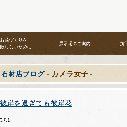
お墓づくりを
展示場のご案内
施
敗しないために
田石材店ブログ
- カメラ女子 -
彼岸を過ぎても彼岸花
にちは