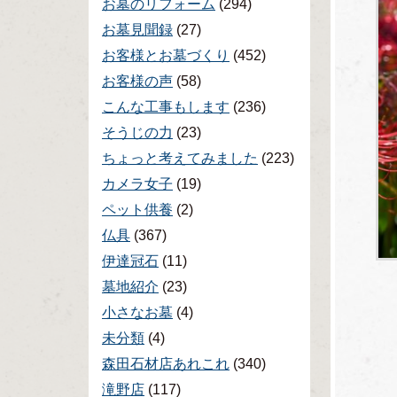
お墓のリフォーム
(294)
お墓見聞録
(27)
お客様とお墓づくり
(452)
お客様の声
(58)
こんな工事もします
(236)
そうじの力
(23)
ちょっと考えてみました
(223)
カメラ女子
(19)
ペット供養
(2)
仏具
(367)
伊達冠石
(11)
墓地紹介
(23)
小さなお墓
(4)
未分類
(4)
森田石材店あれこれ
(340)
滝野店
(117)