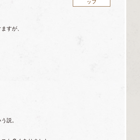
ッフ
けますが、
いう説。