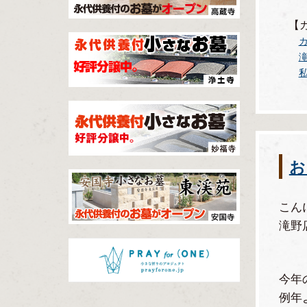
【
お
こん
滝野
今年
例年