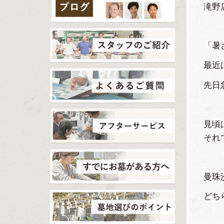
滝野
「暑
最近
先日
見頃
それ
曼珠
どち