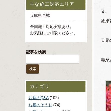
主な施工対応エリア
又、
兵庫県全域
彼岸
全国施工対応実績あり。
お気軽にご相談ください。
天界
記事を検索
毒が
カテゴリ
お墓のQ&A
(102)
お墓のそうじ
(74)