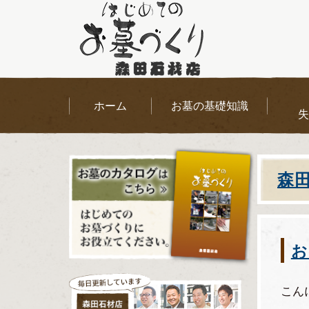
ホーム
お墓の基礎知識
失
森
お
こん