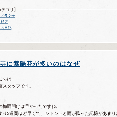
カテゴリ】
カメラ女子
滝野店
私の日記
寺に紫陽花が多いのはなぜ
にちは
店スタッフです。
の梅雨開けは早かったですね。
より3週間ほど早くて、シトシトと雨が降った記憶があまり