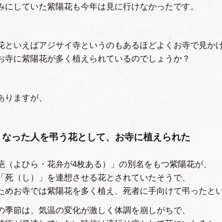
みにしていた紫陽花も今年は見に行けなかったです。
花といえばアジサイ寺というのもあるほどよくお寺で見か
お寺に紫陽花が多く植えられているのでしょうか？
ありますが、
くなった人を弔う花として、お寺に植えられた
葩（よひら・花弁が4枚ある）」の別名をもつ紫陽花が、
「死（し）」を連想させる花とされていたそうで、
ためお寺では紫陽花を多く植え、死者に手向けて弔ったと
の季節は、気温の変化が激しく体調を崩しがちで、