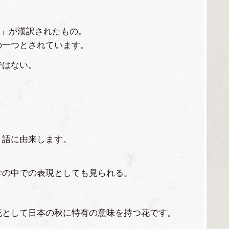
ka」が漢訳されたもの。
の一つとされています。
ではない。
ト語に由来します。
学の中での表現としても見られる。
花として日本の秋に特有の意味を持つ花です。