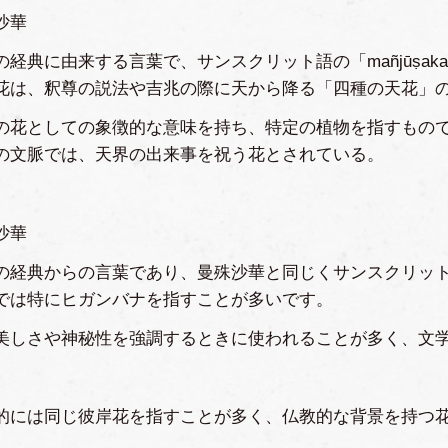
沙華
の経典に由来する言葉で、サンスクリット語の「mañjūṣa
花は、釈尊の説法や吉兆の際に天から降る「四種の天花」
の花としての象徴的な意味を持ち、特定の植物を指すもの
の文脈では、天界の出来事を祝う花とされている。
沙華
の経典からの言葉であり、曼殊沙華と同じくサンスクリッ
では特にヒガンバナを指すことが多いです。
美しさや神秘性を強調するときに使われることが多く、文
的には同じ彼岸花を指すことが多く、仏教的な背景を持つ