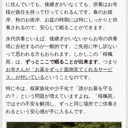
に住んでいても、後継ぎがいなくても、供養はお寺
様が責任を持って行ってくれるんです。春のお彼
岸、秋のお彼岸、お盆の時期には特にしっかりと供
養されるので、安心して眠ることができます。
永代供養といえば、後継ぎがいないからお寺の供養
塔に合祀するのが一般的です。ご先祖に申し訳ない
って思われる方もおられます。しかしこの「桜楓
苑」は、
ずっとここで眠ることが出来ます
。つまり
お寺さんが「お墓をずっと面倒見てくれるサービ
ス」が付いている
ということなのです。
特に今は、核家族化や少子化で「誰がお墓を守る
の？」という問題が増えていますよね。「桜楓苑」
ではその不安を解消し、ずっと同じ場所でご供養さ
れるという安心感が手に入るんです。