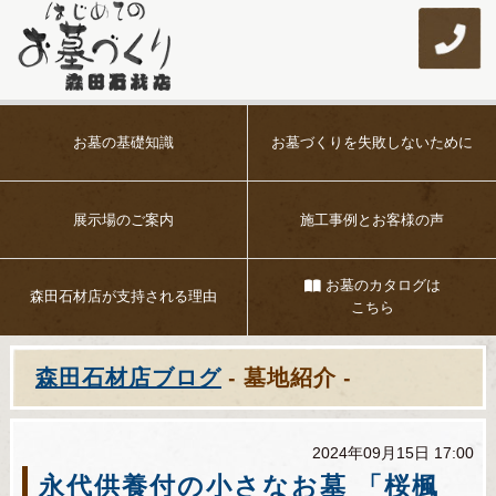
お墓の基礎知識
お墓づくりを
失敗しないために
展示場のご案内
施工事例とお客様の声
お墓のカタログは
森田石材店が
支持される理由
こちら
森田石材店ブログ
- 墓地紹介 -
2024年09月15日 17:00
永代供養付の小さなお墓 「桜楓