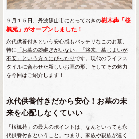
樹木葬「桜
９月１５日、丹波篠山市にとっておきの
楓苑」がオープンしました！
永代供養付きという安心感もバッチリなこのお墓、
特に
「お墓の跡継ぎがいない」「将来、墓じまいが
不安」という方々にぴったり
です。現代のライフス
タイルに合わせた新しいお墓の形、そしてその魅力
を今回はご紹介します！
永代供養付きだから安心！お墓の未
来を心配しなくていい
「桜楓苑」の最大のポイントは、なんといっても永
代供養付きということ。つまり、家族や親族が遠く