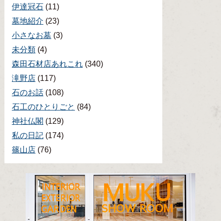
伊達冠石
(11)
墓地紹介
(23)
小さなお墓
(3)
未分類
(4)
森田石材店あれこれ
(340)
滝野店
(117)
石のお話
(108)
石工のひとりごと
(84)
神社仏閣
(129)
私の日記
(174)
篠山店
(76)