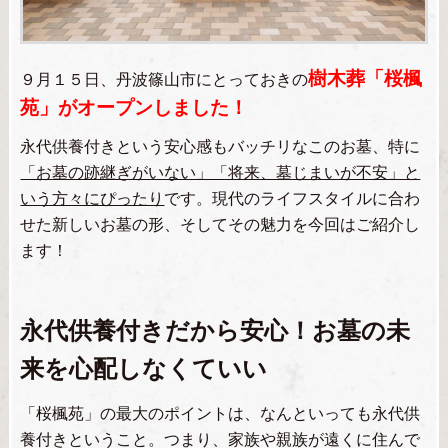
樹木葬「桜楓
９月１５日、丹波篠山市にとっておきの
苑」がオープンしました！
永代供養付きという安心感もバッチリなこのお墓、特に
「お墓の跡継ぎがいない」「将来、墓じまいが不安」と
いう方々にぴったり
です。現代のライフスタイルに合わ
せた新しいお墓の形、そしてその魅力を今回はご紹介し
ます！
永代供養付きだから安心！お墓の未
来を心配しなくていい
「桜楓苑」の最大のポイントは、なんといっても永代供
養付きということ。つまり、家族や親族が遠くに住んで