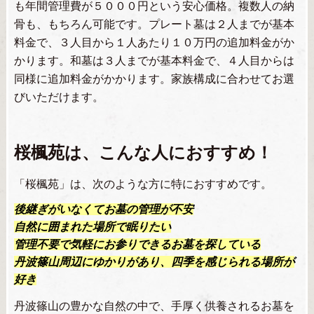
も年間管理費が５０００円という安心価格。複数人の納
骨も、もちろん可能です。プレート墓は２人までが基本
料金で、３人目から１人あたり１０万円の追加料金がか
かります。和墓は３人までが基本料金で、４人目からは
同様に追加料金がかかります。家族構成に合わせてお選
びいただけます。
桜楓苑は、こんな人におすすめ！
「桜楓苑」は、次のような方に特におすすめです。
後継ぎがいなくてお墓の管理が不安
自然に囲まれた場所で眠りたい
管理不要で気軽にお参りできるお墓を探している
丹波篠山周辺にゆかりがあり、四季を感じられる場所が
好き
丹波篠山の豊かな自然の中で、手厚く供養されるお墓を