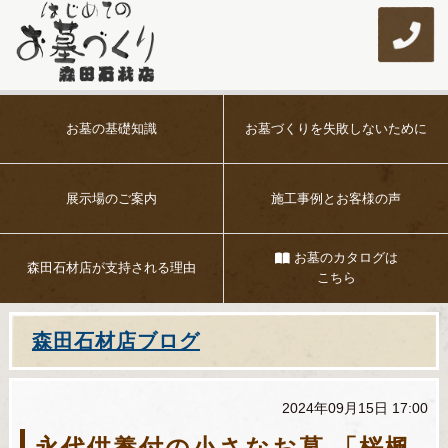
お墓の基礎知識
お墓づくりを
失敗しないために
展示場のご案内
施工事例とお客様の声
お墓のカタログは
森田石材店が
支持される理由
こちら
森田石材店ブログ
2024年09月15日 17:00
永代供養付の小さなお墓 「桜楓