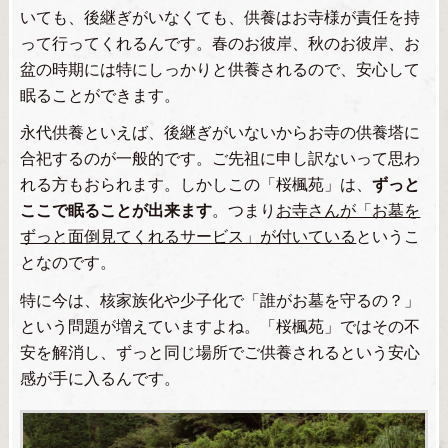
いても、後継ぎがいなくても、供養はお寺様が責任を持
って行ってくれるんです。春のお彼岸、秋のお彼岸、お
盆の時期には特にしっかりと供養されるので、安心して
眠ることができます。
永代供養といえば、後継ぎがいないからお寺の供養塔に
合祀するのが一般的です。ご先祖に申し訳ないって思わ
れる方もおられます。しかしこの「桜楓苑」は、
ずっと
ここで眠ることが出来ます
。つまり
お寺さんが「お墓を
ずっと面倒見てくれるサービス」が付いている
というこ
となのです。
特に今は、核家族化や少子化で「誰がお墓を守るの？」
という問題が増えていますよね。「桜楓苑」ではその不
安を解消し、ずっと同じ場所でご供養されるという安心
感が手に入るんです。