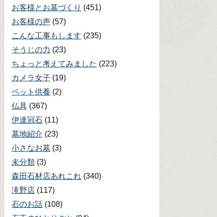
お客様とお墓づくり
(451)
お客様の声
(57)
こんな工事もします
(235)
そうじの力
(23)
ちょっと考えてみました
(223)
カメラ女子
(19)
ペット供養
(2)
仏具
(367)
伊達冠石
(11)
墓地紹介
(23)
小さなお墓
(3)
未分類
(3)
森田石材店あれこれ
(340)
滝野店
(117)
石のお話
(108)