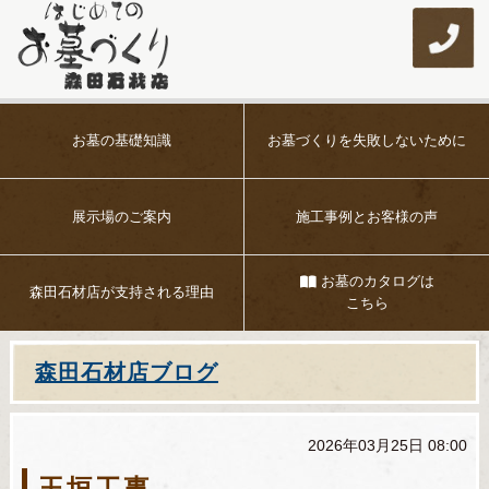
お墓の基礎知識
お墓づくりを
失敗しないために
展示場のご案内
施工事例とお客様の声
お墓のカタログは
森田石材店が
支持される理由
こちら
森田石材店ブログ
2026年03月25日 08:00
玉垣工事