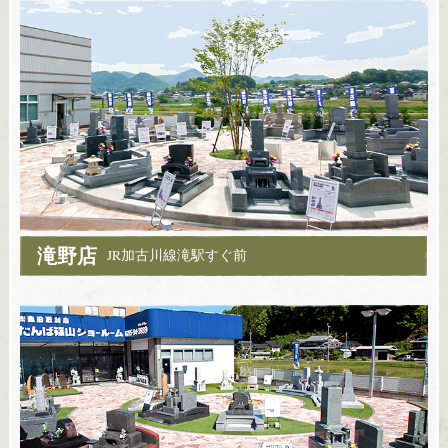
滝野店
JR加古川線滝駅すぐ前