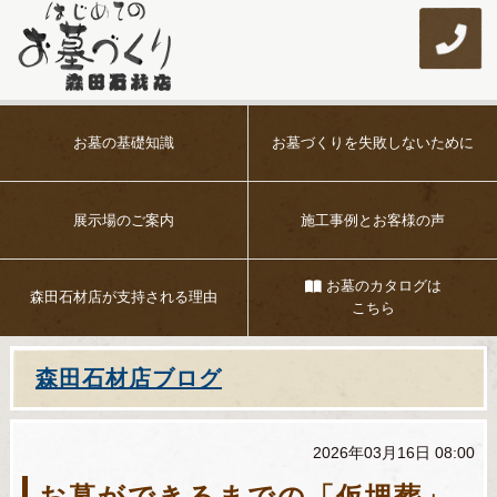
お墓の基礎知識
お墓づくりを
失敗しないために
展示場のご案内
施工事例とお客様の声
お墓のカタログは
森田石材店が
支持される理由
こちら
森田石材店ブログ
2026年03月16日 08:00
お墓ができるまでの「仮埋葬」