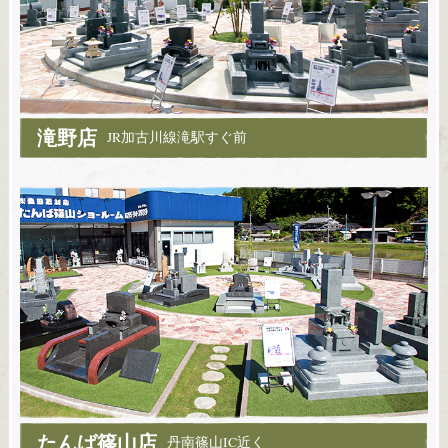
滝野店
JR加古川線滝駅すぐ前
たんば篠山店
丹南篠山IC近く