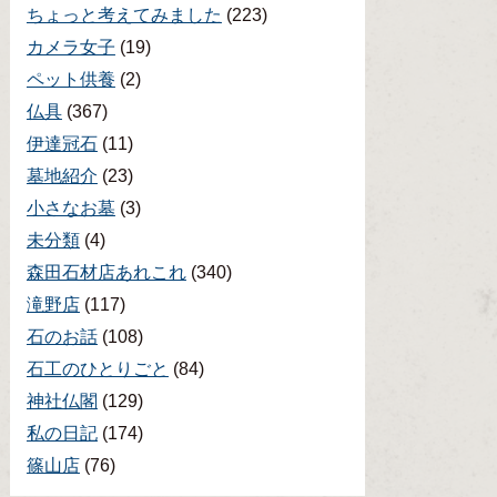
ちょっと考えてみました
(223)
カメラ女子
(19)
ペット供養
(2)
仏具
(367)
伊達冠石
(11)
墓地紹介
(23)
小さなお墓
(3)
未分類
(4)
森田石材店あれこれ
(340)
滝野店
(117)
石のお話
(108)
石工のひとりごと
(84)
神社仏閣
(129)
私の日記
(174)
篠山店
(76)