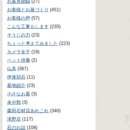
お墓見聞録
(27)
お客様とお墓づくり
(451)
お客様の声
(57)
こんな工事もします
(235)
そうじの力
(23)
ちょっと考えてみました
(223)
カメラ女子
(19)
ペット供養
(2)
仏具
(367)
伊達冠石
(11)
墓地紹介
(23)
小さなお墓
(3)
未分類
(3)
森田石材店あれこれ
(340)
滝野店
(117)
石のお話
(108)