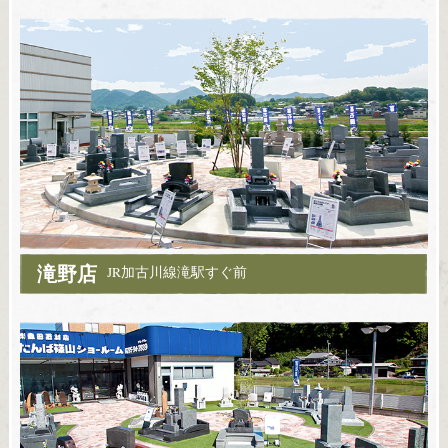
滝野店
JR加古川線滝駅すぐ前