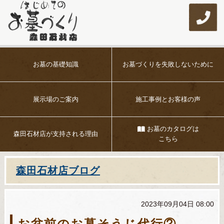
お墓の基礎知識
お墓づくりを
失敗しないために
展示場のご案内
施工事例とお客様の声
お墓のカタログは
森田石材店が
支持される理由
こちら
森田石材店ブログ
2023年09月04日 08:00
お盆前のお墓そうじ代行②