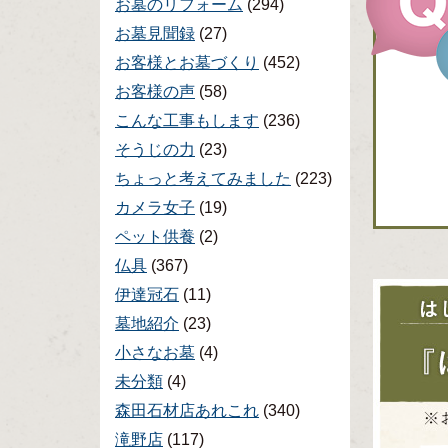
お墓のリフォーム
(294)
お墓見聞録
(27)
お客様とお墓づくり
(452)
お客様の声
(58)
こんな工事もします
(236)
そうじの力
(23)
ちょっと考えてみました
(223)
カメラ女子
(19)
ペット供養
(2)
仏具
(367)
伊達冠石
(11)
墓地紹介
(23)
小さなお墓
(4)
未分類
(4)
森田石材店あれこれ
(340)
滝野店
(117)