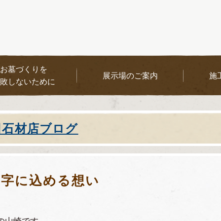
お墓づくりを
展示場のご案内
施
敗しないために
田石材店ブログ
文字に込める想い