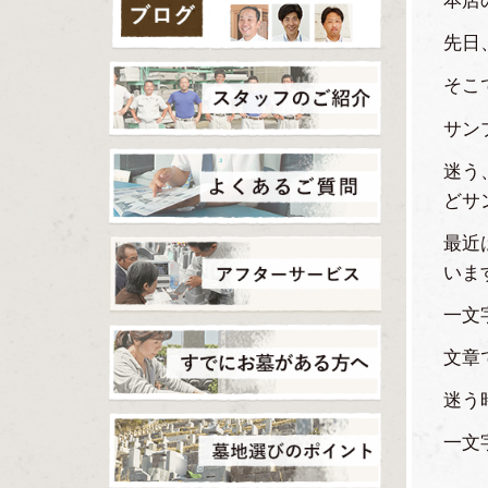
本店
先日
そこ
サン
迷う
どサ
最近
いま
一文
文章
迷う
一文