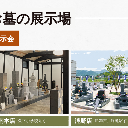
お墓の展示場
示会
南本店
滝野店
久下小学校近く
JR加古川線滝駅す