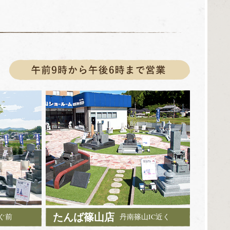
たんば篠山店
ぐ前
丹南篠山IC近く