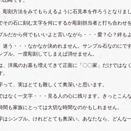
の山崎です。
、彫刻方法をみてもらえるように石見本を作ろうとなりま
でその石に刻む文字を何にするか彫刻担当者と打ち合わせ
プルだから何でもいいよと言いながら・・・愛？心？絆も
、迷う・・・なかなか決めれません。サンプル石なのにで
ンプル。一度彫刻してしまえば消せません。
は、洋風のお墓も増えてきて正面に「〇〇家」だけではな
す。
字って、実はとても難しくて奥深いと思います。
ではなく一文字・・・見る人の心に残ります。きっとこん
時間も家族にとっては大切な時間なのかもしれません。
字はシンプル。けれどとても奥深い。あなたなら、どんな